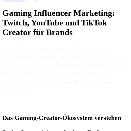
Gaming Influencer Marketing:
Twitch, YouTube und TikTok
Creator für Brands
Gaming-Creator haben etwas, das kaum eine andere
Community so ausgeprägt hat: extreme Loyalität. Wenn
ein Twitch-Streamer mit 50.000 Concurrent-Viewers ein
Headset empfiehlt, kauft ein signifikanter Teil dieser
Community. Gaming ist Creator-Marketing in seiner
reinsten Form.
Das Gaming-Creator-Ökosystem verstehen