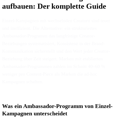
aufbauen: Der komplette Guide
Einzel-Kampagnen mit wechselnden Creatorn sind teuer
und ineffizient. Die Alternative: ein strukturiertes
Ambassador-Programm das langfristige Creator-
Beziehungen systematisiert, Konsistenz in der Brand-
Kommunikation sicherstellt und den Wert jeder Creator-
Beziehung über Zeit steigert. Marken mit etablierten
Ambassador-Programmen zahlen im Schnitt 40–60 %
weniger pro Content-Piece als Marken die ad-hoc
Kampagnen schalten.
Was ein Ambassador-Programm von Einzel-
Kampagnen unterscheidet